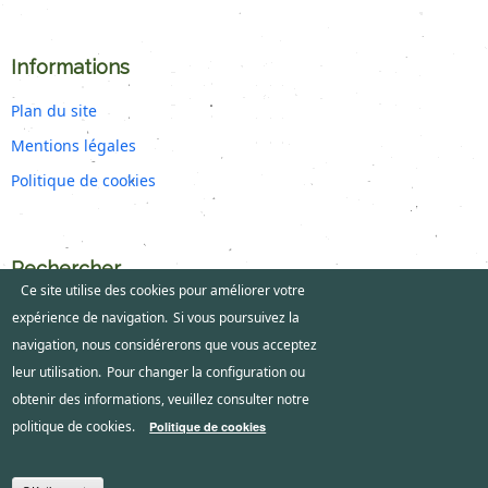
Informations
Plan du site
Mentions légales
Politique de cookies
Rechercher
Ce site utilise des cookies pour améliorer votre
expérience de navigation.
Si vous poursuivez la
navigation, nous considérerons que vous acceptez
Rechercher
leur utilisation.
Pour changer la configuration ou
obtenir des informations, veuillez consulter notre
politique de cookies.
Politique de cookies